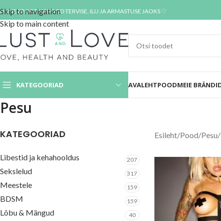
Skip to navigation
NLINE EROOTIKAPOOD TERVISE, ILU JA ARMASTUSE JAOKS ♡
Skip to main content
KATEGOORIAD
AVALEHT
POOD
MEIE BRÄNDI
Pesu
KATEGOORIAD
Esileht
/
Pood
/
Pesu
/
Libestid ja kehahooldus
207
Sekslelud
317
Meestele
159
BDSM
159
Lõbu & Mängud
40