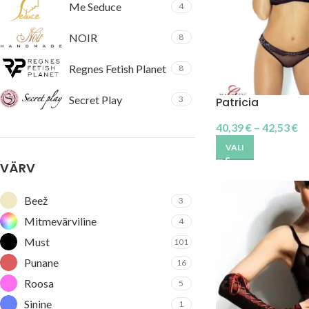
Me Seduce
4
NOIR
8
Regnes Fetish Planet
8
Secret Play
3
Patricia
40,39
€
–
42,53
€
VALI
VÄRV
Beež
3
Mitmevärviline
4
Must
101
Punane
16
Roosa
5
Sinine
1