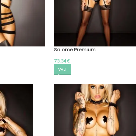
Salome Premium
73,34
€
VALI