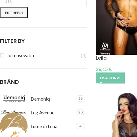
FILTREERI
FILTER BY
Julmusevaba
(3)
Leila
28,15
€
LISA KORVI
BRÄND
Demoniq
66
Leg Avenue
20
Lume di Luna
4