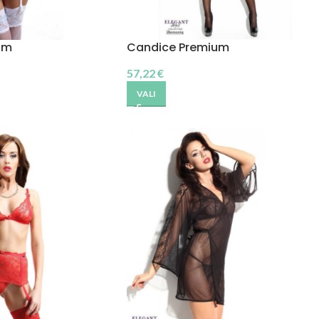
um
Candice Premium
57,22
€
VALI