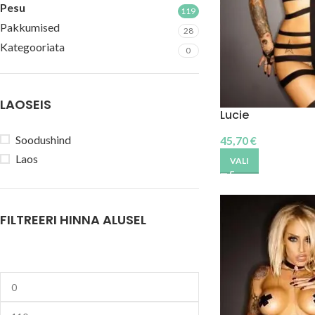
Pesu
119
Pakkumised
28
Kategooriata
0
LAOSEIS
Lucie
Soodushind
45,70
€
Laos
VALI
FILTREERI HINNA ALUSEL