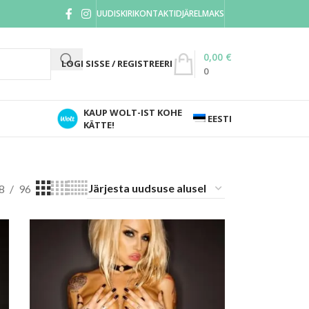
UUDISKIRI
KONTAKTID
JÄRELMAKS
0,00
€
LOGI SISSE / REGISTREERI
0
KAUP WOLT-IST KOHE
EESTI
KÄTTE!
8
96